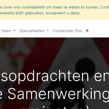
es over ons cookiebeleid om meer te weten te komen. Conf
website blijft gebruiken, accepteert u deze.
Team
Specialisaties
Contacteer Ons
sopdrachten en
te Samenwerking