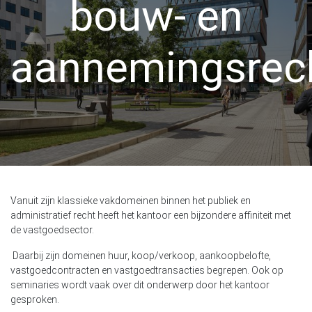
bouw- en
aannemingsrec
Vanuit zijn klassieke vakdomeinen binnen het publiek en
administratief recht heeft het kantoor een bijzondere affiniteit met
de vastgoedsector.
Daarbij zijn domeinen huur, koop/verkoop, aankoopbelofte,
vastgoedcontracten en vastgoedtransacties begrepen. Ook op
seminaries wordt vaak over dit onderwerp door het kantoor
gesproken.